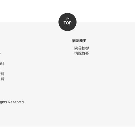
TOP
病院概要
院長挨拶
科
病院概要
内科
科
外科
リ科
s Reserved.