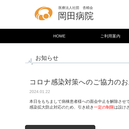
医療法人社団 杏精会
岡田病院
HOME
ご利用案内
お知らせ
コロナ感染対策へのご協力のお
2024.01.22
本日をもちまして病棟患者様への面会中止を解除させ
感染拡大防止対応のため、引き続き
一定の制限
は設け