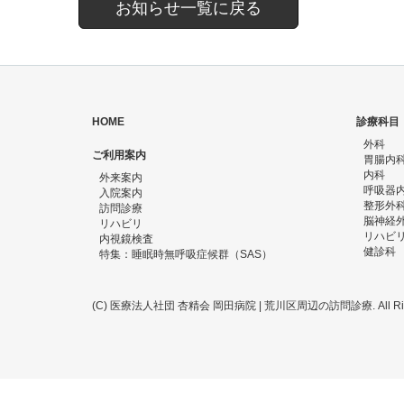
お知らせ一覧に戻る
HOME
診療科目
外科
ご利用案内
胃腸内
内科
外来案内
呼吸器
入院案内
整形外
訪問診療
脳神経
リハビリ
リハビ
内視鏡検査
健診科
特集：睡眠時無呼吸症候群（SAS）
(C) 医療法人社団 杏精会 岡田病院 | 荒川区周辺の訪問診療. All Right