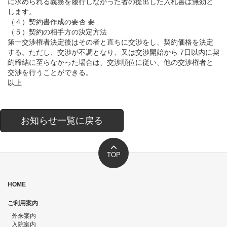
に求められる義務を履行しなかった者の提出した入札書は無効と
します。
（４）契約書作成の要否 要
（５）契約の相手方の決定方法
第一交渉権者決定後はその者と直ちに交渉をし、契約価格を決定
する。ただし、交渉が不調となり、又は交渉開始から 7日以内に契
約締結に至らなかった場合は、交渉順位に従い、他の交渉権者と
交渉を行うことができる。
以上
お知らせ一覧に戻る
TOP
HOME
ご利用案内
外来案内
入院案内