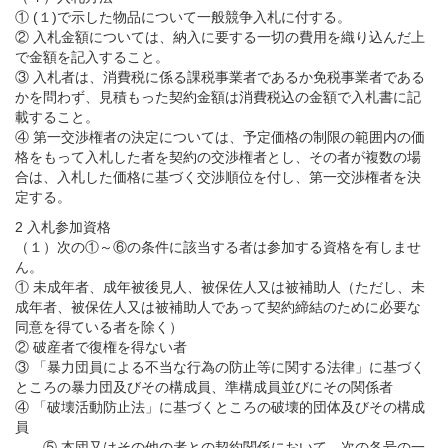
① (１)で示した物品について一般競争入札に付する。
② 入札金額については、納入に要する一切の費用を織り込んだ上
で金額を記入すること。
③ 入札者は、消費税に係る課税事業者であるか免税事業者である
かを問わず、見積もった契約金額は消費税込の金額で入札書に記
載すること。
④ 第一交渉権者の決定については、予定価格の制限の範囲内の価
格をもって入札した者を契約の交渉権者とし、その者が複数の場
合は、入札した価格に基づく交渉順位を付し、第一交渉権者を決
定する。
2 入札参加資格
（１）次の①～⑥の条件に該当する者は参加する資格を有しませ
ん。
① 未成年者、成年被後見人、被保佐人又は被補助人（ただし、未
成年者、被保佐人又は被補助人であって契約締結のために必要な
同意を得ている者を除く）
② 破産者で復権を得ない者
③ 「暴力団員による不当な行為の防止等に関する法律」に基づく
ところの暴力団及びその構成員、準構成員並びにその関係者
④ 「破壊活動防止法」に基づくところの破壊的団体及びその構成
員
⑤ 本団又はその他の者との契約関係において、次の各号の一