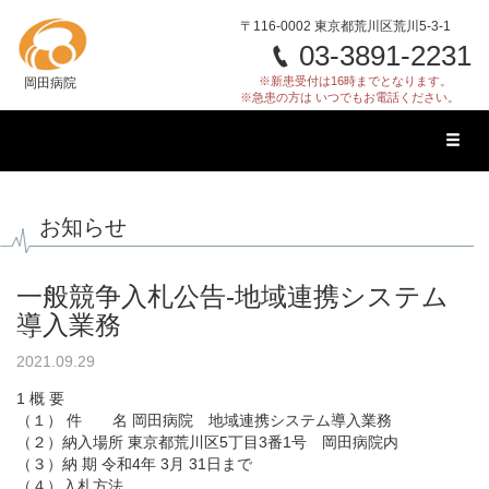
〒116-0002 東京都荒川区荒川5-3-1
03-3891-2231
※新患受付は16時までとなります。
岡田病院
※急患の方は いつでもお電話ください。
Toggl
naviga
お知らせ
一般競争入札公告-地域連携システム
導入業務
2021.09.29
1 概 要
（１） 件 名 岡田病院 地域連携システム導入業務
（２）納入場所 東京都荒川区5丁目3番1号 岡田病院内
（３）納 期 令和4年 3月 31日まで
（４）入札方法