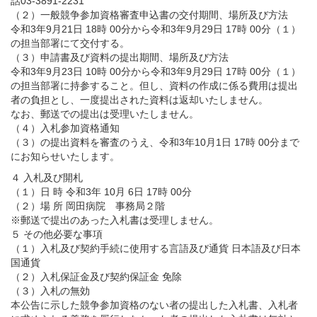
話03-3891-2231
（２）一般競争参加資格審査申込書の交付期間、場所及び方法
令和3年9月21日 18時 00分から令和3年9月29日 17時 00分（１）
の担当部署にて交付する。
（３）申請書及び資料の提出期間、場所及び方法
令和3年9月23日 10時 00分から令和3年9月29日 17時 00分（１）
の担当部署に持参すること。但し、資料の作成に係る費用は提出
者の負担とし、一度提出された資料は返却いたしません。
なお、郵送での提出は受理いたしません。
（４）入札参加資格通知
（３）の提出資料を審査のうえ、令和3年10月1日 17時 00分まで
にお知らせいたします。
４ 入札及び開札
（１）日 時 令和3年 10月 6日 17時 00分
（２）場 所 岡田病院 事務局２階
※郵送で提出のあった入札書は受理しません。
５ その他必要な事項
（１）入札及び契約手続に使用する言語及び通貨 日本語及び日本
国通貨
（２）入札保証金及び契約保証金 免除
（３）入札の無効
本公告に示した競争参加資格のない者の提出した入札書、入札者