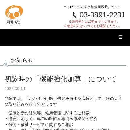
〒116-0002 東京都荒川区荒川5-3-1
03-3891-2231
※新患受付は16時までとなります。
岡田病院
※急患の方は いつでもお電話ください。
Toggl
naviga
お知らせ
初診時の「機能強化加算」について
2022.09.14
当院では、「かかりつけ医」機能を有する病院として、次のよう
な取り組みを行っております
・健康診断の結果等、健康管理に関するご相談
・必要に応じて、専門の医師や専門医療機関の紹介
・保健・福祉サービスに関するご相談